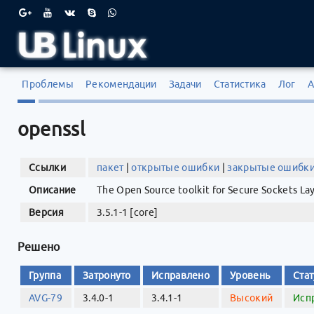
Проблемы
Рекомендации
Задачи
Статистика
Лог
А
openssl
Ссылки
пакет
|
открытые ошибки
|
закрытые ошибк
Описание
The Open Source toolkit for Secure Sockets Lay
Версия
3.5.1-1 [core]
Решено
Группа
Затронуто
Исправлено
Уровень
Стат
AVG-79
3.4.0-1
3.4.1-1
Высокий
Исп