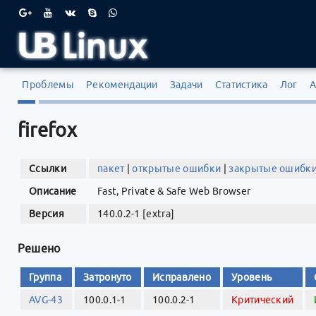
Проблемы
Рекомендации
Задачи
Статистика
Лог
А
firefox
Ссылки
пакет
|
открытые ошибки
|
закрытые ошибк
Описание
Fast, Private & Safe Web Browser
Версия
140.0.2-1 [extra]
Решено
Группа
Затронуто
Исправлено
Уровень
AVG-43
100.0.1-1
100.0.2-1
Критический