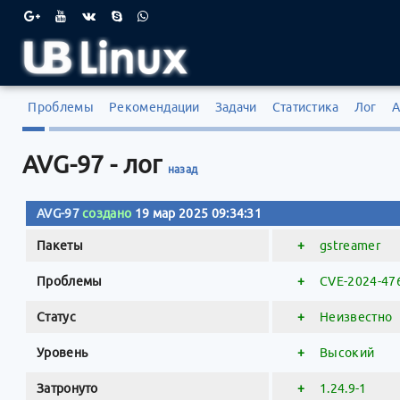
Проблемы
Рекомендации
Задачи
Статистика
Лог
А
AVG-97 - лог
назад
AVG-97
создано
19 мар 2025 09:34:31
Пакеты
+
gstreamer
Проблемы
+
CVE-2024-47
Статус
+
Неизвестно
Уровень
+
Высокий
Затронуто
+
1.24.9-1